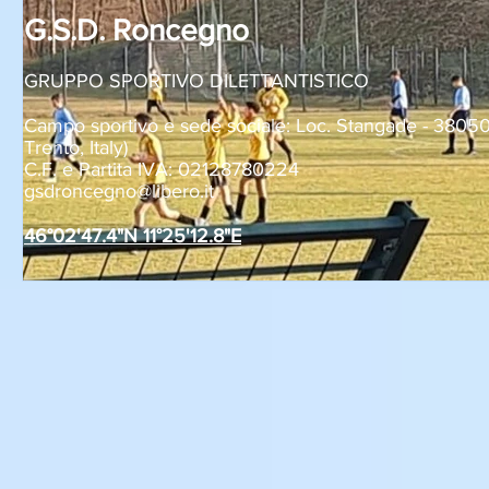
G.S.D. Roncegno
GRUPPO SPORTIVO DILETTANTISTICO
Campo sportivo e sede sociale: Loc. Stangade - 380
Trento, Italy)
C.F. e Partita IVA: 02128780224
gsdroncegno@libero.it
46°02'47.4"N 11°25'12.8"E