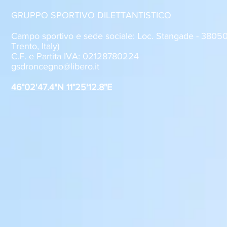
GRUPPO SPORTIVO DILETTANTISTICO
Campo sportivo e sede sociale: Loc. Stangade - 380
Trento, Italy)
C.F. e Partita IVA: 02128780224
Sabato 8 agosto, il GSD
GSD Roncegn
gsdroncegno@libero.it
Roncegno alla Festa della
stagione 2
Polenta
46°02'47.4"N 11°25'12.8"E