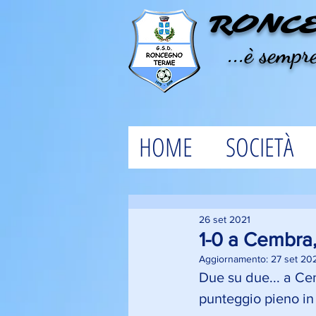
RONC
...è sempre
HOME
SOCIETÀ
26 set 2021
1-0 a Cembra
Aggiornamento:
27 set 20
Due su due... a Cem
punteggio pieno in 