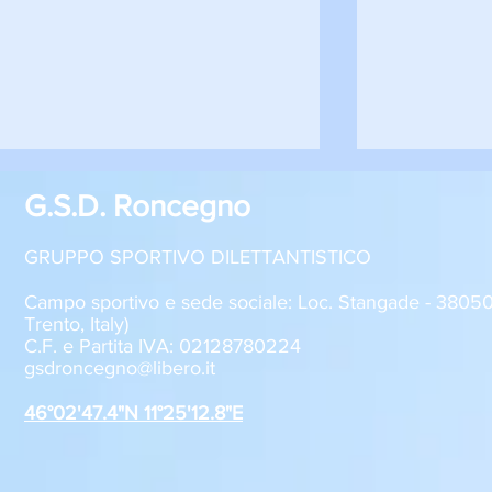
G.S.D. Roncegno
GRUPPO SPORTIVO DILETTANTISTICO
Campo sportivo e sede sociale: Loc. Stangade - 380
Trento, Italy)
C.F. e Partita IVA: 02128780224
Sabato 8 agosto, il GSD
GSD Roncegn
gsdroncegno@libero.it
Roncegno alla Festa della
stagione 2
Polenta
46°02'47.4"N 11°25'12.8"E