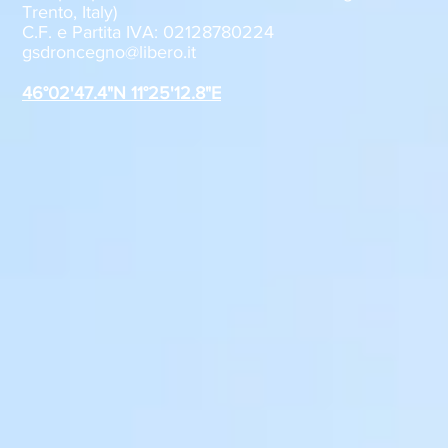
Trento, Italy)
C.F. e Partita IVA: 02128780224
GSD Roncegno, iscrizioni
Al via la pr
gsdroncegno@libero.it
stagione 2026-2027
Juventus 
Roncegno T
46°02'47.4"N 11°25'12.8"E