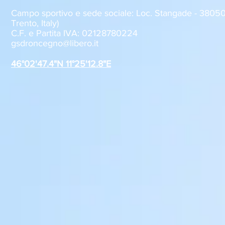
Campo sportivo e sede sociale: Loc. Stangade - 380
Trento, Italy)
C.F. e Partita IVA: 02128780224
Sabato 8 agosto, il GSD
GSD Roncegn
gsdroncegno@libero.it
Roncegno alla Festa della
stagione 2
Polenta
46°02'47.4"N 11°25'12.8"E