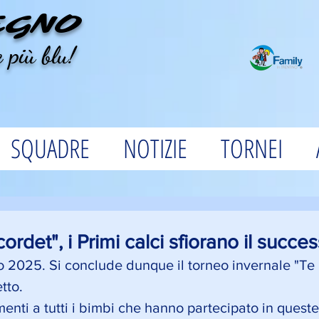
EGNO
 più blu!
SQUADRE
NOTIZIE
TORNEI
ordet", i Primi calci sfiorano il succe
o 2025.
Si conclude dunque il torneo invernale "Te r
to. 
nti a tutti i bimbi che hanno partecipato in queste