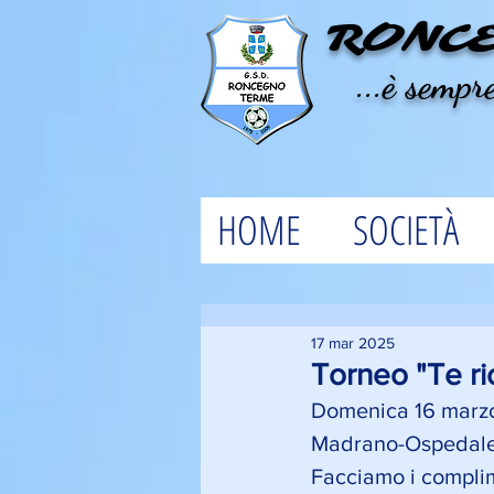
RONC
...è sempre
HOME
SOCIETÀ
17 mar 2025
Torneo "Te ric
Domenica 16 marz
Madrano-Ospedalet
Facciamo i complime