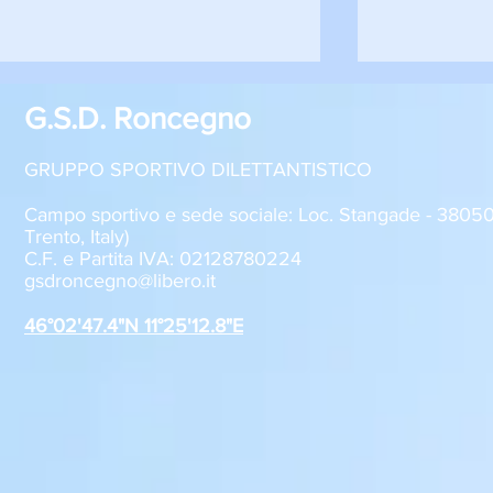
G.S.D. Roncegno
GRUPPO SPORTIVO DILETTANTISTICO
Campo sportivo e sede sociale: Loc. Stangade - 380
Trento, Italy)
C.F. e Partita IVA: 02128780224
Sabato 8 agosto, il GSD
GSD Roncegn
gsdroncegno@libero.it
Roncegno alla Festa della
stagione 2
Polenta
46°02'47.4"N 11°25'12.8"E