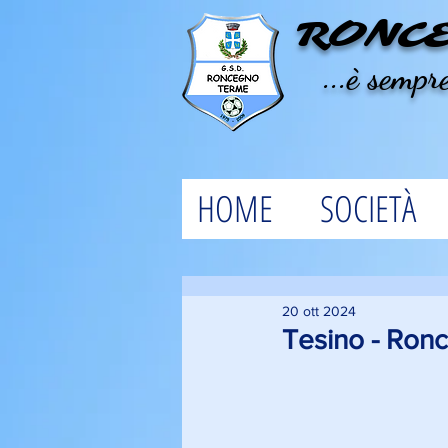
RONC
...è sempre
HOME
SOCIETÀ
20 ott 2024
Tesino - Ronc