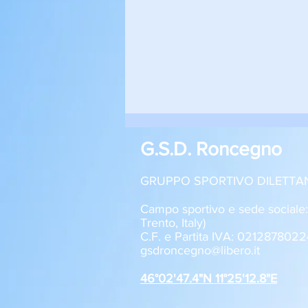
G.S.D. Roncegno
GRUPPO SPORTIVO DILETTA
Campo sportivo e sede sociale
Trento, Italy)
C.F. e Partita IVA: 0212878022
Roncegno - Aquila Trento 1-2
gsdroncegno@libero.it
Allievi U17
46°02'47.4"N 11°25'12.8"E