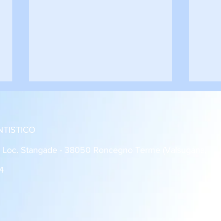
NTISTICO
: Loc. Stangade - 38050 Roncegno Terme (Valsugana,
4
Roncegno - Rovereto 1-1
Dro 
Giovanissimi U14
2 Al