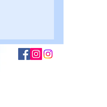
Altogarda - Roncegno 2-
lievi U17
(M.S.)