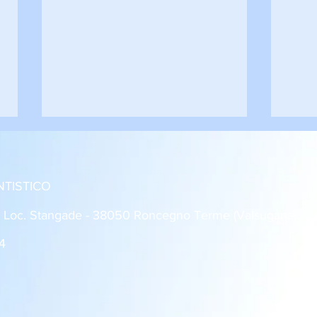
NTISTICO
: Loc. Stangade - 38050 Roncegno Terme (Valsugana,
4
Roncegno - Rovereto 1-1
Dro 
Giovanissimi U14
2 Al