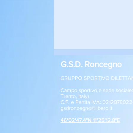
G.S.D. Roncegno
GRUPPO SPORTIVO DILETTA
Campo sportivo e sede sociale
Trento, Italy)
C.F. e Partita IVA: 0212878022
Roncegno - Aquila Trento 1-2
gsdroncegno@libero.it
Allievi U17
46°02'47.4"N 11°25'12.8"E