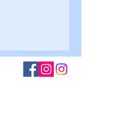
Altogarda - Roncegno 2-
lievi U17
(M.S.)