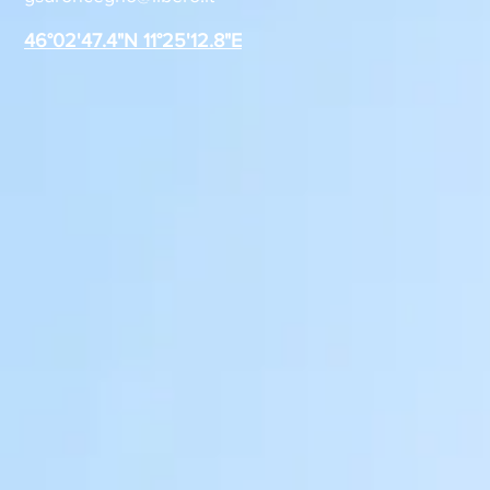
Roncegno alla Festa della
stagione 2
Polenta
46°02'47.4"N 11°25'12.8"E