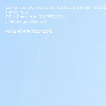
Campo sportivo e sede sociale: Loc. Stangade - 380
Trento, Italy)
C.F. e Partita IVA: 02128780224
Roncegno - Aquila Trento 1-2
Roncegno - R
gsdroncegno@libero.it
Allievi U17
Giovanissim
46°02'47.4"N 11°25'12.8"E