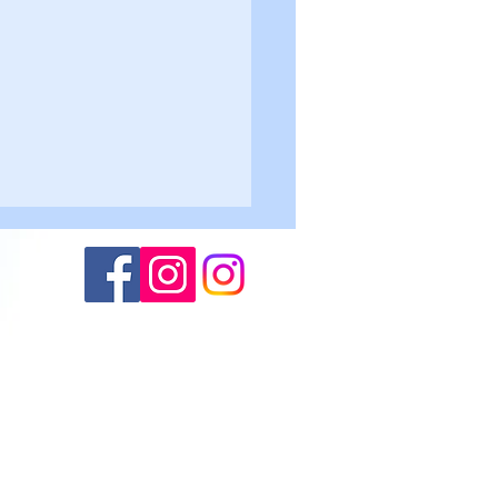
Altogarda - Roncegno 2-
lievi U17