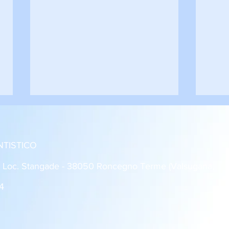
NTISTICO
: Loc. Stangade - 38050 Roncegno Terme (Valsugana,
4
Roncegno - Rovereto 1-1
Dro 
Giovanissimi U14
2 Al