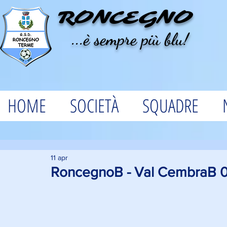
RONCEGNO
...è sempre più blu!
HOME
SOCIETÀ
SQUADRE
11 apr
RoncegnoB - Val CembraB 0-