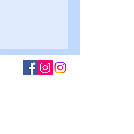
Altogarda - Roncegno 2-
lievi U17
(M.S.)