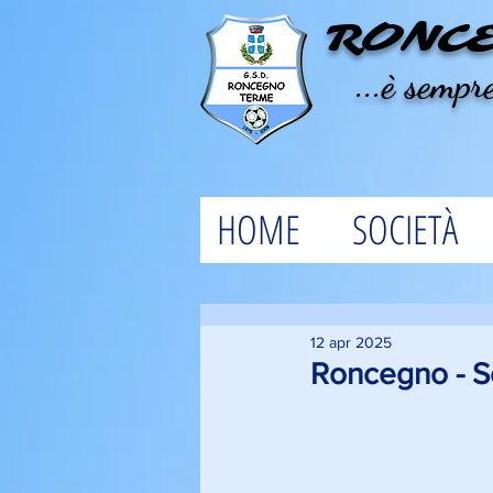
RONC
...è sempre
HOME
SOCIETÀ
12 apr 2025
Roncegno - So