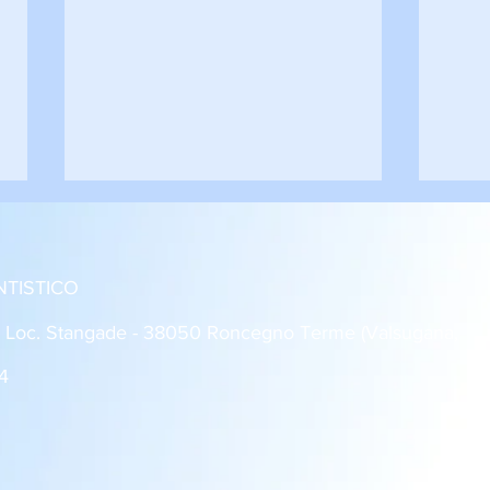
NTISTICO
: Loc. Stangade - 38050 Roncegno Terme (Valsugana,
4
Roncegno - Rovereto 1-1
Dro 
Giovanissimi U14
2 Al