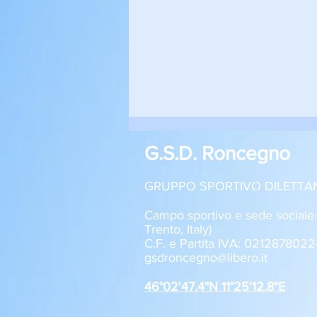
G.S.D. Roncegno
GRUPPO SPORTIVO DILETTA
Campo sportivo e sede sociale
Trento, Italy)
C.F. e Partita IVA: 0212878022
Roncegno - Aquila Trento 1-2
gsdroncegno@libero.it
Allievi U17
46°02'47.4"N 11°25'12.8"E