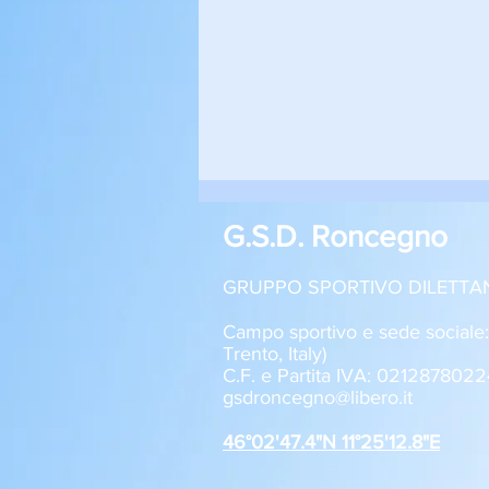
G.S.D. Roncegno
GRUPPO SPORTIVO DILETTA
Campo sportivo e sede sociale
Trento, Italy)
C.F. e Partita IVA: 0212878022
Roncegno - Aquila Trento 1-2
gsdroncegno@libero.it
Allievi U17
46°02'47.4"N 11°25'12.8"E