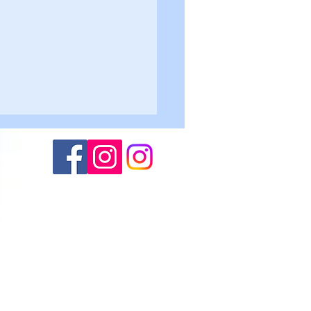
Altogarda - Roncegno 2-
lievi U17
(M.S.)