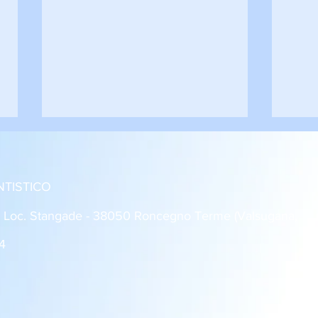
NTISTICO
: Loc. Stangade - 38050 Roncegno Terme (Valsugana,
4
Roncegno - Rovereto 1-1
Dro 
Giovanissimi U14
2 Al