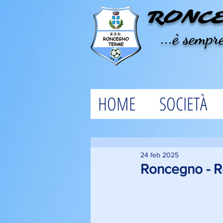
RONC
...è sempre
HOME
SOCIETÀ
24 feb 2025
Roncegno - Ro