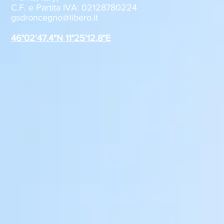
C.F. e Partita IVA: 02128780224
Sabato 8 agosto, il GSD
GSD Roncegn
gsdroncegno@libero.it
Roncegno alla Festa della
stagione 2
Polenta
46°02'47.4"N 11°25'12.8"E