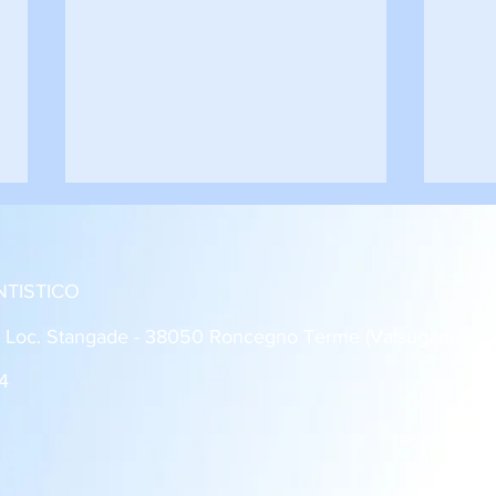
NTISTICO
: Loc. Stangade - 38050 Roncegno Terme (Valsugana,
4
Roncegno - Rovereto 1-1
Dro 
Giovanissimi U14
2 Al