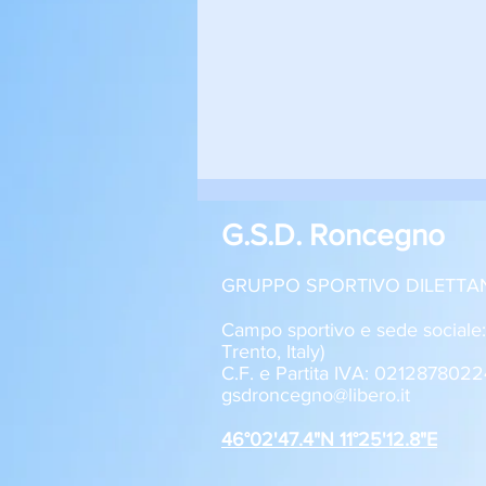
G.S.D. Roncegno
GRUPPO SPORTIVO DILETTA
Campo sportivo e sede sociale
Trento, Italy)
C.F. e Partita IVA: 0212878022
Roncegno - Aquila Trento 1-2
gsdroncegno@libero.it
Allievi U17
46°02'47.4"N 11°25'12.8"E