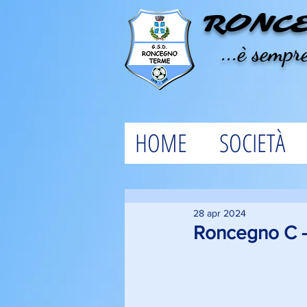
RONC
...è sempre
HOME
SOCIETÀ
28 apr 2024
Roncegno C - 