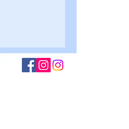
Altogarda - Roncegno 2-
lievi U17
(M.S.)