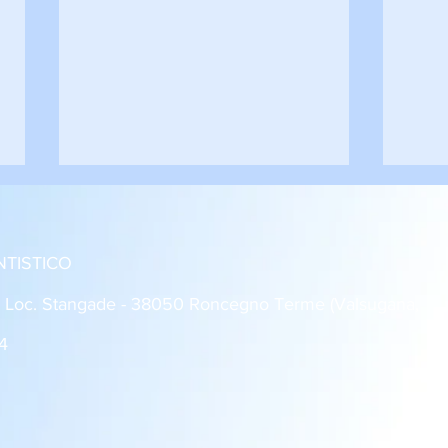
NTISTICO
: Loc. Stangade - 38050 Roncegno Terme (Valsugana,
4
Roncegno - Rovereto 1-1
Dro 
Giovanissimi U14
2 Al