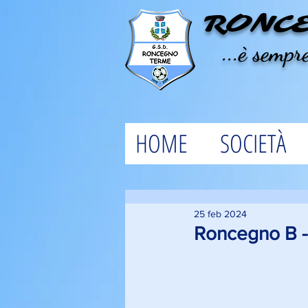
RONC
...è sempre
HOME
SOCIETÀ
25 feb 2024
Roncegno B -