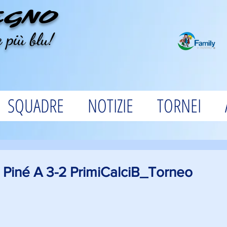
EGNO
 più blu!
SQUADRE
NOTIZIE
TORNEI
 Piné A 3-2 PrimiCalciB_Torneo