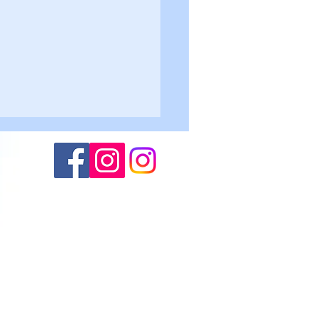
Altogarda - Roncegno 2-
lievi U17
(M.S.)