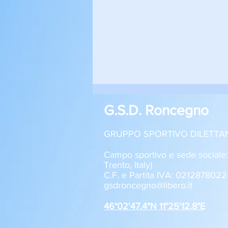
G.S.D. Roncegno
GRUPPO SPORTIVO DILETTA
Campo sportivo e sede sociale
Trento, Italy)
C.F. e Partita IVA: 0212878022
Roncegno - Aquila Trento 1-2
gsdroncegno@libero.it
Allievi U17
46°02'47.4"N 11°25'12.8"E