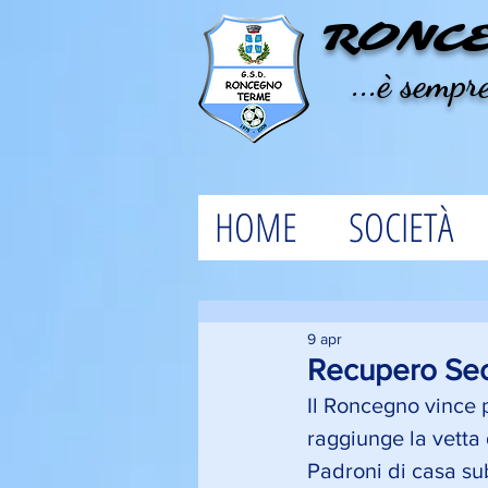
RONC
...è sempre
HOME
SOCIETÀ
9 apr
Recupero Seco
Il Roncegno vince p
raggiunge la vetta 
Padroni di casa sub