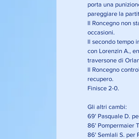
porta una punizione
pareggiare la parti
Il Roncegno non sta
occasioni. 
Il secondo tempo in
con Lorenzin A., en
traversone di Orl
Il Roncegno control
recupero. 
Finisce 2-0.
Gli altri cambi: 
69' Pasquale D. pe
86' Pompermaier T.
86' Semlali S. per 