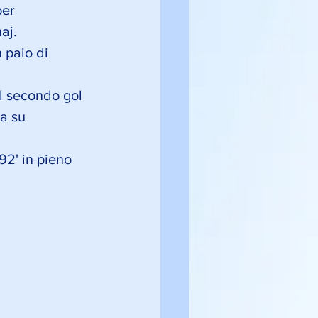
per 
aj.
 paio di 
l secondo gol 
a su 
92' in pieno 