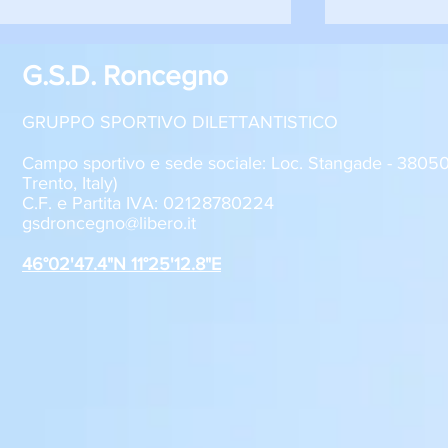
G.S.D. Roncegno
GRUPPO SPORTIVO DILETTANTISTICO
Campo sportivo e sede sociale: Loc. Stangade - 380
Trento, Italy)
C.F. e Partita IVA: 02128780224
GSD Roncegno, iscrizioni
Al via la pr
gsdroncegno@libero.it
stagione 2026-2027
Juventus 
Roncegno T
46°02'47.4"N 11°25'12.8"E