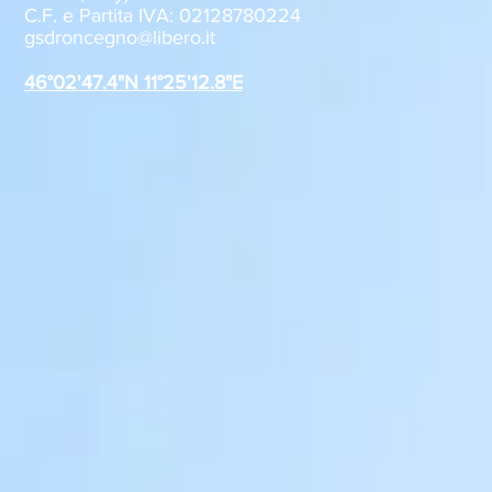
C.F. e Partita IVA: 02128780224
Sabato 8 agosto, il GSD
GSD Roncegn
gsdroncegno@libero.it
Roncegno alla Festa della
stagione 2
Polenta
46°02'47.4"N 11°25'12.8"E