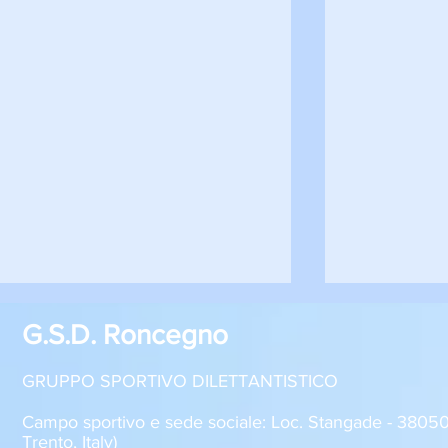
G.S.D. Roncegno
GRUPPO SPORTIVO DILETTANTISTICO
Campo sportivo e sede sociale: Loc. Stangade - 380
Trento, Italy)