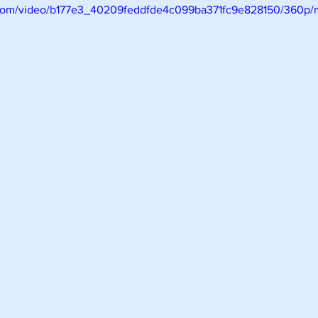
ic.com/video/b177e3_40209feddfde4c099ba371fc9e828150/360p/