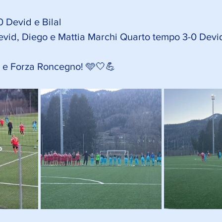
Devid e Bilal 
vid, Diego e Mattia Marchi Quarto tempo 3-0 Devid,
i e Forza Roncegno! 🩵🤍💪