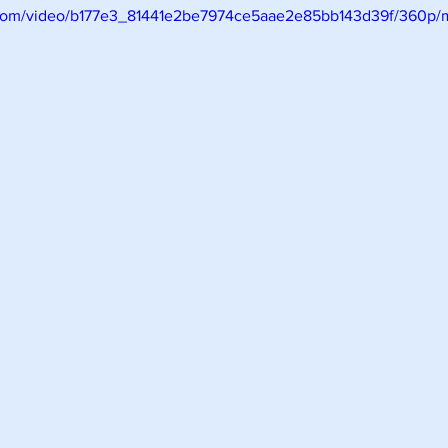
ic.com/video/b177e3_81441e2be7974ce5aae2e85bb143d39f/360p/