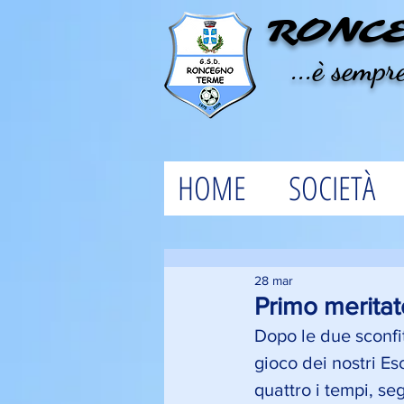
RONC
...è sempre
HOME
SOCIETÀ
28 mar
Primo meritato
Dopo le due sconfi
gioco dei nostri Es
quattro i tempi, s