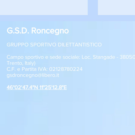
G.S.D. Roncegno
GRUPPO SPORTIVO DILETTANTISTICO
Campo sportivo e sede sociale: Loc. Stangade - 380
Trento, Italy)
C.F. e Partita IVA: 02128780224
Roncegno - Aquila Trento 1-2
Roncegno - R
gsdroncegno@libero.it
Allievi U17
Giovanissim
46°02'47.4"N 11°25'12.8"E