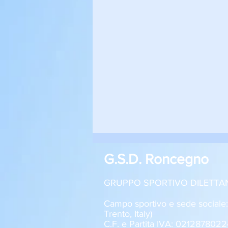
G.S.D. Roncegno
GRUPPO SPORTIVO DILETTA
Campo sportivo e sede sociale
Trento, Italy)
C.F. e Partita IVA: 0212878022