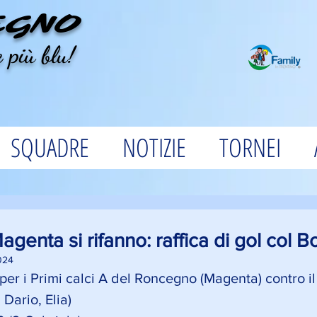
EGNO
 più blu!
SQUADRE
NOTIZIE
TORNEI
 Magenta si rifanno: raffica di gol col 
024
l per i Primi calci A del Roncegno (Magenta) contro i
Dario, Elia)