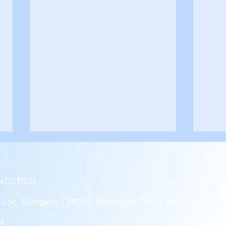
NTISTICO
: Loc. Stangade - 38050 Roncegno Terme (Valsugana,
4