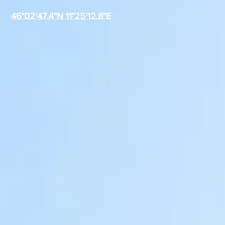
Polenta
46°02'47.4"N 11°25'12.8"E