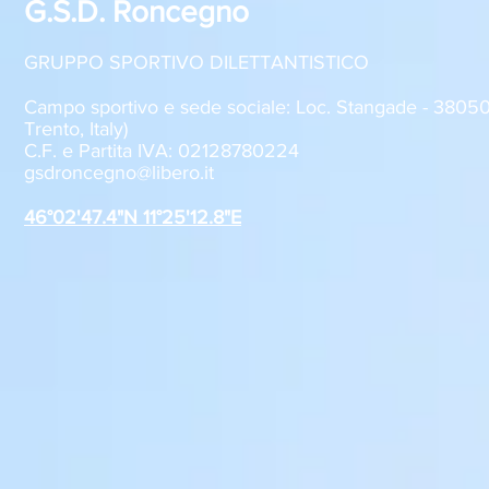
G.S.D. Roncegno
GRUPPO SPORTIVO DILETTANTISTICO
Campo sportivo e sede sociale: Loc. Stangade - 380
Trento, Italy)
C.F. e Partita IVA: 02128780224
GSD Roncegno, iscrizioni
Al via la pr
gsdroncegno@libero.it
stagione 2026-2027
Juventus 
Roncegno T
46°02'47.4"N 11°25'12.8"E