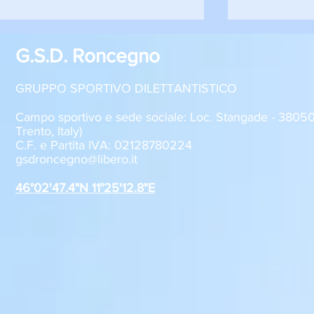
G.S.D. Roncegno
GRUPPO SPORTIVO DILETTANTISTICO
Campo sportivo e sede sociale: Loc. Stangade - 380
Trento, Italy)
C.F. e Partita IVA: 02128780224
Sabato 8 agosto, il GSD
GSD Roncegn
gsdroncegno@libero.it
Roncegno alla Festa della
stagione 2
Polenta
46°02'47.4"N 11°25'12.8"E