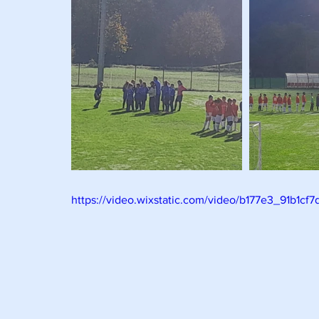
https://video.wixstatic.com/video/b177e3_91b1