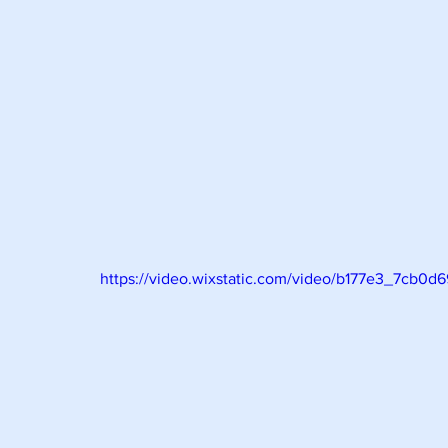
https://video.wixstatic.com/video/b177e3_7cb