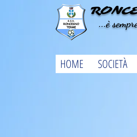
RONC
...è sempre
HOME
SOCIETÀ