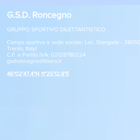
G.S.D. Roncegno
GRUPPO SPORTIVO DILETTANTISTICO
Campo sportivo e sede sociale: Loc. Stangade - 380
Trento, Italy)
C.F. e Partita IVA: 02128780224
Sabato 8 agosto, il GSD
GSD Roncegn
gsdroncegno@libero.it
Roncegno alla Festa della
stagione 2
Polenta
46°02'47.4"N 11°25'12.8"E