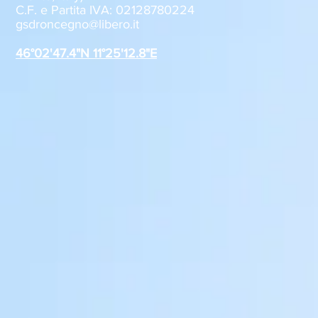
C.F. e Partita IVA: 02128780224
Sabato 8 agosto, il GSD
GSD Roncegn
gsdroncegno@libero.it
Roncegno alla Festa della
stagione 2
Polenta
46°02'47.4"N 11°25'12.8"E