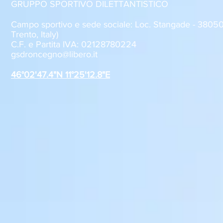
GRUPPO SPORTIVO DILETTANTISTICO
Campo sportivo e sede sociale: Loc. Stangade - 380
Trento, Italy)
C.F. e Partita IVA: 02128780224
Sabato 8 agosto, il GSD
GSD Roncegn
gsdroncegno@libero.it
Roncegno alla Festa della
stagione 2
Polenta
46°02'47.4"N 11°25'12.8"E