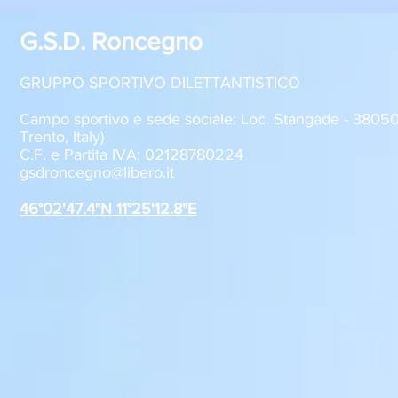
G.S.D. Roncegno
GRUPPO SPORTIVO DILETTANTISTICO
Campo sportivo e sede sociale: Loc. Stangade - 380
Trento, Italy)
C.F. e Partita IVA: 02128780224
Sabato 8 agosto, il GSD
GSD Roncegn
gsdroncegno@libero.it
Roncegno alla Festa della
stagione 2
Polenta
46°02'47.4"N 11°25'12.8"E