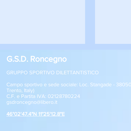
G.S.D. Roncegno
GRUPPO SPORTIVO DILETTANTISTICO
Campo sportivo e sede sociale: Loc. Stangade - 380
Trento, Italy)
C.F. e Partita IVA: 02128780224
Sabato 8 agosto, il GSD
GSD Roncegn
gsdroncegno@libero.it
Roncegno alla Festa della
stagione 2
Polenta
46°02'47.4"N 11°25'12.8"E