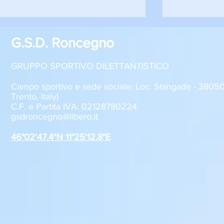
G.S.D. Roncegno
GRUPPO SPORTIVO DILETTANTISTICO
Campo sportivo e sede sociale: Loc. Stangade - 380
Trento, Italy)
C.F. e Partita IVA: 02128780224
Sabato 8 agosto, il GSD
GSD Roncegn
gsdroncegno@libero.it
Roncegno alla Festa della
stagione 2
Polenta
46°02'47.4"N 11°25'12.8"E