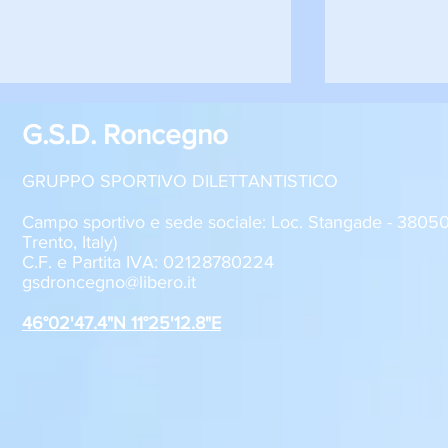
G.S.D. Roncegno
GRUPPO SPORTIVO DILETTANTISTICO
Campo sportivo e sede sociale: Loc. Stangade - 380
Trento, Italy)
C.F. e Partita IVA: 02128780224
Sabato 8 agosto, il GSD
GSD Roncegn
gsdroncegno@libero.it
Roncegno alla Festa della
stagione 2
Polenta
46°02'47.4"N 11°25'12.8"E