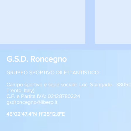
G.S.D. Roncegno
GRUPPO SPORTIVO DILETTANTISTICO
Campo sportivo e sede sociale: Loc. Stangade - 380
Trento, Italy)
C.F. e Partita IVA: 02128780224
GSD Roncegno, iscrizioni
Al via la pr
gsdroncegno@libero.it
stagione 2026-2027
Juventus 
Roncegno T
46°02'47.4"N 11°25'12.8"E