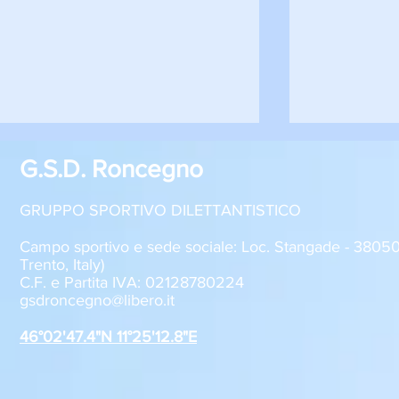
G.S.D. Roncegno
GRUPPO SPORTIVO DILETTANTISTICO
Campo sportivo e sede sociale: Loc. Stangade - 380
Trento, Italy)
C.F. e Partita IVA: 02128780224
Sabato 8 agosto, il GSD
GSD Roncegn
gsdroncegno@libero.it
Roncegno alla Festa della
stagione 2
Polenta
46°02'47.4"N 11°25'12.8"E