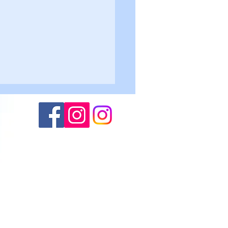
Altogarda - Roncegno 2-
lievi U17
(M.S.)