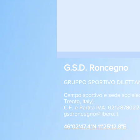
G.S.D. Roncegno
GRUPPO SPORTIVO DILETTA
Campo sportivo e sede sociale
Trento, Italy)
C.F. e Partita IVA: 0212878022
Roncegno - Aquila Trento 1-2
gsdroncegno@libero.it
Allievi U17
46°02'47.4"N 11°25'12.8"E