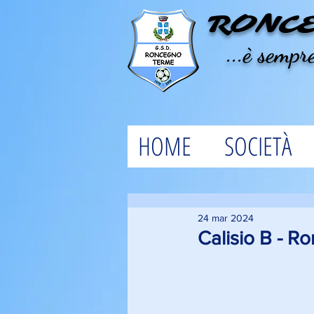
RONC
...è sempre
HOME
SOCIETÀ
24 mar 2024
Calisio B - Ro