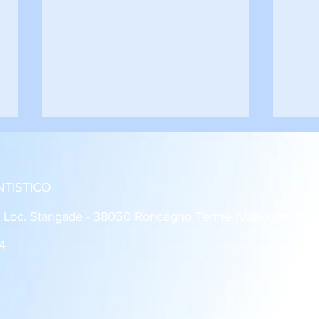
NTISTICO
: Loc. Stangade - 38050 Roncegno Terme (Valsugana,
4
Roncegno - Rovereto 1-1
Dro 
Giovanissimi U14
2 Al