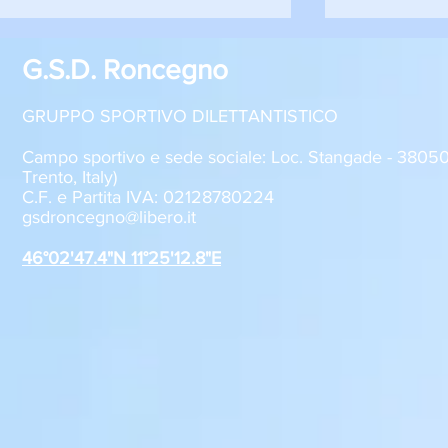
G.S.D. Roncegno
GRUPPO SPORTIVO DILETTANTISTICO
Campo sportivo e sede sociale: Loc. Stangade - 380
Trento, Italy)
C.F. e Partita IVA: 02128780224
Sabato 8 agosto, il GSD
GSD Roncegn
gsdroncegno@libero.it
Roncegno alla Festa della
stagione 2
Polenta
46°02'47.4"N 11°25'12.8"E