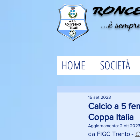
RONC
...è sempre
HOME
SOCIETÀ
15 set 2023
Calcio a 5 fe
Coppa Italia
Aggiornamento:
2 ott 202
da FIGC Trento - 
C