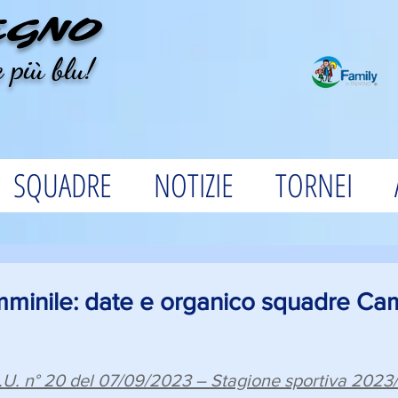
EGNO
 più blu!
SQUADRE
NOTIZIE
TORNEI
mminile: date e organico squadre Ca
3
.U. n° 20 del 07/09/2023 – Stagione sportiva 202