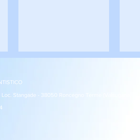
NTISTICO
: Loc. Stangade - 38050 Roncegno Terme (Valsugana,
4
Roncegno - Rovereto 1-1
Dro 
Giovanissimi U14
2 Al