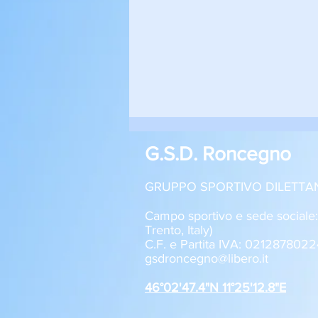
G.S.D. Roncegno
GRUPPO SPORTIVO DILETTA
Campo sportivo e sede sociale
Trento, Italy)
C.F. e Partita IVA: 0212878022
Roncegno - Aquila Trento 1-2
gsdroncegno@libero.it
Allievi U17
46°02'47.4"N 11°25'12.8"E