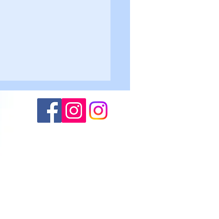
Altogarda - Roncegno 2-
lievi U17
(M.S.)