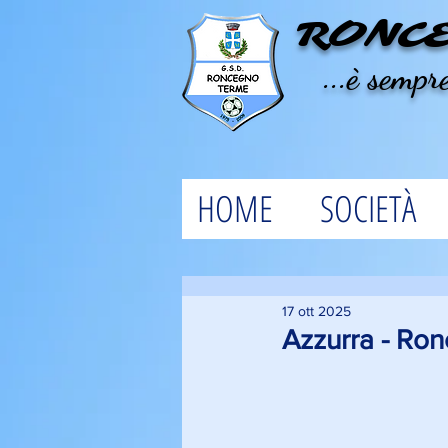
RONC
...è sempre
HOME
SOCIETÀ
17 ott 2025
Azzurra - Ron