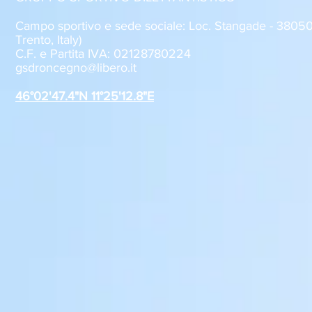
Campo sportivo e sede sociale: Loc. Stangade - 380
Trento, Italy)
C.F. e Partita IVA: 02128780224
Sabato 8 agosto, il GSD
GSD Roncegn
gsdroncegno@libero.it
Roncegno alla Festa della
stagione 2
Polenta
46°02'47.4"N 11°25'12.8"E