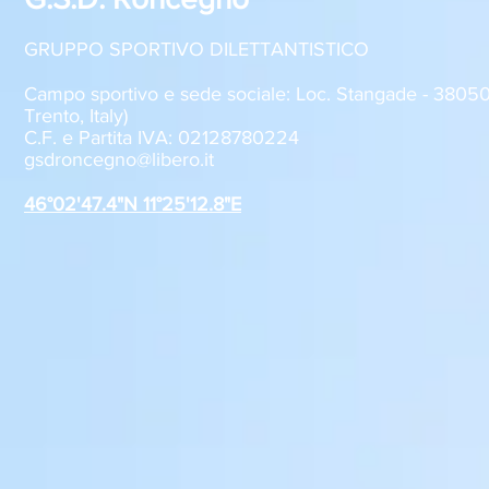
GRUPPO SPORTIVO DILETTANTISTICO
Campo sportivo e sede sociale: Loc. Stangade - 380
Trento, Italy)
C.F. e Partita IVA: 02128780224
GSD Roncegno, iscrizioni
Al via la pr
gsdroncegno@libero.it
stagione 2026-2027
Juventus 
Roncegno T
46°02'47.4"N 11°25'12.8"E