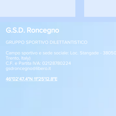
G.S.D. Roncegno
GRUPPO SPORTIVO DILETTANTISTICO
Campo sportivo e sede sociale: Loc. Stangade - 380
Trento, Italy)
C.F. e Partita IVA: 02128780224
Sabato 8 agosto, il GSD
GSD Roncegn
gsdroncegno@libero.it
Roncegno alla Festa della
stagione 2
Polenta
46°02'47.4"N 11°25'12.8"E