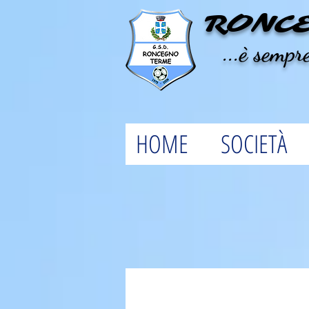
RONC
...è sempre
HOME
SOCIETÀ