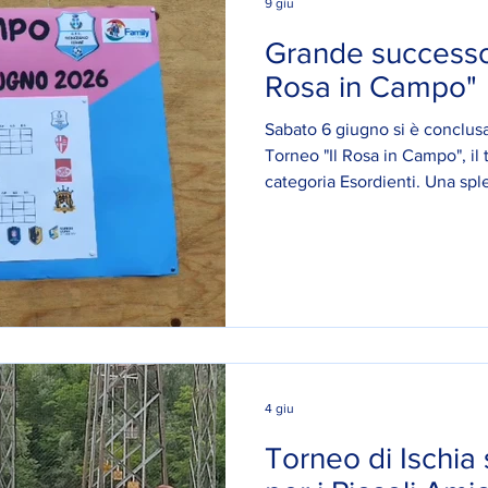
9 giu
Grande successo 
Rosa in Campo"
Sabato 6 giugno si è conclusa
Torneo "Il Rosa in Campo", il 
categoria Esordienti. Una sple
entusiasmo e divertimento, c
all'insegna del fair play e del
squadre partecipanti sono st
Trento Neugries Serego Lion
Padova Women 🏆 (squadra vin
le ragazze, agli allenatori
4 giu
Torneo di Ischia 