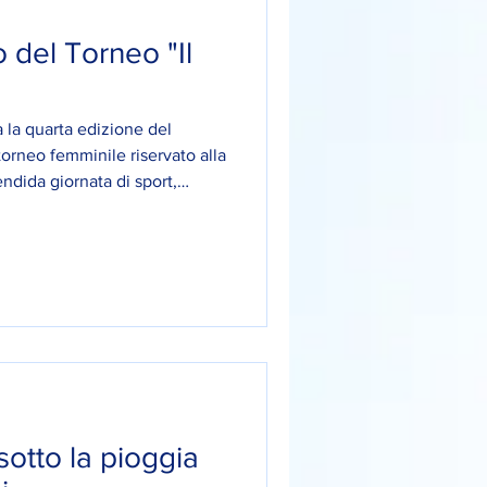
del Torneo "Il
 la quarta edizione del
torneo femminile riservato alla
ndida giornata di sport,
on ben 20 partite disputate
la passione per il calcio. Le
ate: Concordia Schio AC
a Roncegno Isera Baldo Junior
citrice) Complimenti a tutte
sotto la pioggia