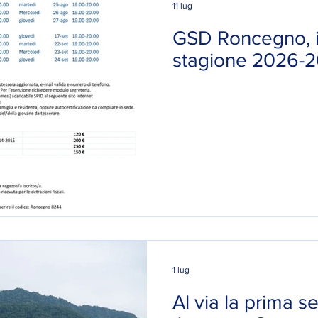
11 lug
GSD Roncegno, is
stagione 2026-
1 lug
Al via la prima s