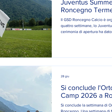
Juventus Summe
Roncegno Terme
Il GSD Roncegno Calcio è orgo
quattro settimane, lo Juven
cerimonia di apertura ha dato 
esperienza, regalando momen
emozione a tutti i partecipan
anche per i ragazzi del nostro
possibilità di vivere giornate 
divertimento e della crescita,
ufficiale della Juventus. Aug
28 giu
Si conclude l'Or
Camp 2026 a R
Si conclude la settimana di
Roncegno. Una settimana di 