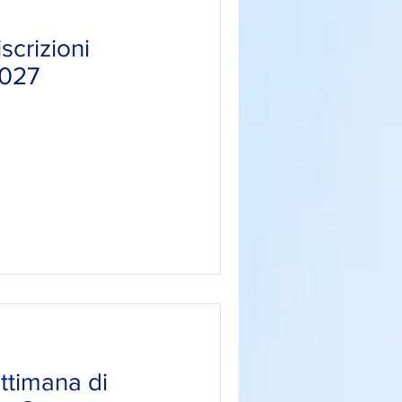
crizioni
2027
ettimana di