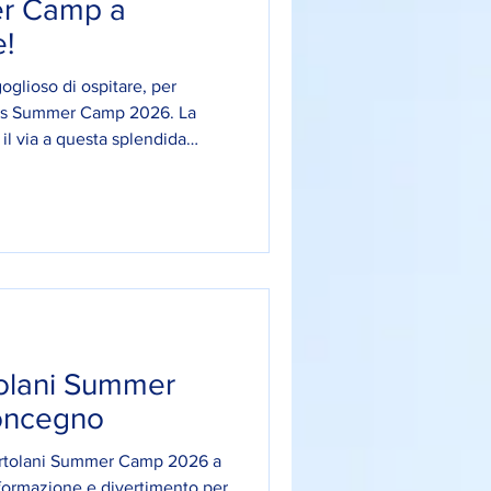
r Camp a
!
glioso di ospitare, per
tus Summer Camp 2026. La
il via a questa splendida
ti di entusiasmo ed
ti. Un'importante opportunità
 territorio, che avranno la
all'insegna dello sport, del
 allenandosi con lo staff
uriamo a t
tolani Summer
oncegno
 Ortolani Summer Camp 2026 a
formazione e divertimento per